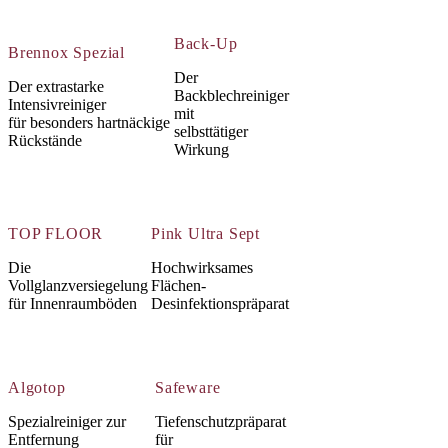
Back-Up
Brennox Spezial
Der
Der extrastarke
Backblechreiniger
Intensivreiniger
mit
für besonders hartnäckige
selbsttätiger
Rückstände
Wirkung
TOP FLOOR
Pink Ultra Sept
Die
Hochwirksames
Vollglanzversiegelung
Flächen-
für Innenraumböden
Desinfektionspräparat
Algotop
Safeware
Spezialreiniger zur
Tiefenschutzpräparat
Entfernung
für