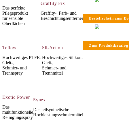
Graffity Fix
Das perfekte
Pflegeprodukt
Graffity-, Farb- und
für sensible
Beschichtungsentferner
Bestellschein zum D
Oberflächen
Zum Produktkatalog
Teflow
Sil-Action
Hochwertiges PTFE-
Hochwertiges Silikon-
Gleit-,
Gleit-,
Schmier- und
Schmier- und
Trennspray
Trennmittel
Exotic Power
Synex
Das
Das teilsynthetische
multifunktionelle
Hochleistungsschmiermittel
Reinigungsspray